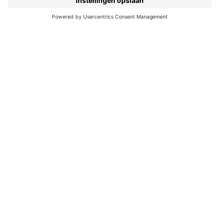
Pers
Duurzaam ondernemen
Noordhoff Academy
De Bosatlas
Lijsters
Noordhoff Start
Noordhoff Ontdek
Volg ons