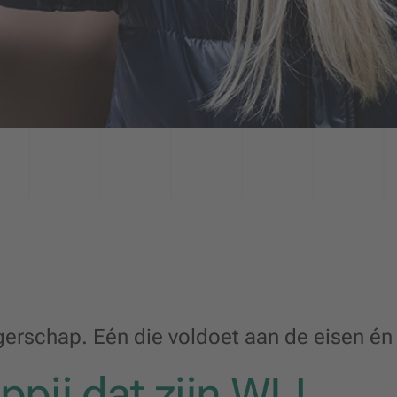
rschap. Eén die voldoet aan de eisen én 
pij dat zijn WIJ