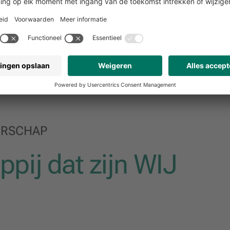
ERSCHAP
pij dat zijn WIJ