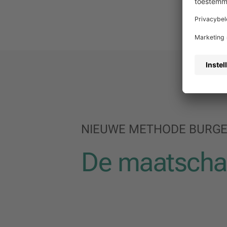
NIEUWE METHODE BURG
De maatschap