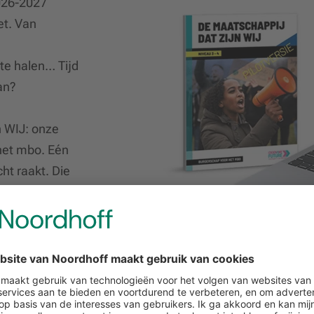
2026-2027
et. Van
e halen… Tijd
dan?
 WIJ: onze
het mbo. Eén
ht raakt. Die
 ervaren
eraan hebt.
 mét