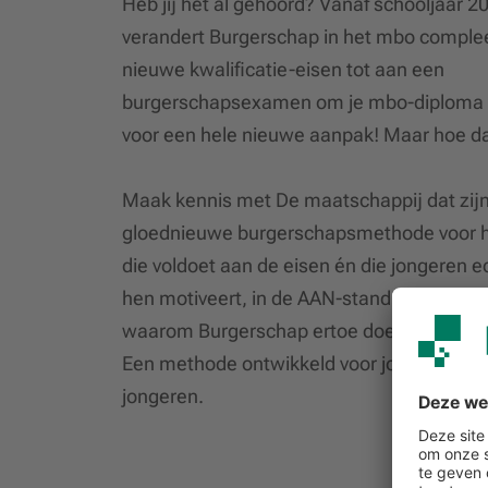
Heb jij het al gehoord? Vanaf schooljaar 
verandert Burgerschap in het mbo comple
nieuwe kwalificatie-eisen tot aan een
burgerschapsexamen om je mbo-diploma t
voor een hele nieuwe aanpak! Maar hoe 
Maak kennis met De maatschappij dat zijn
gloednieuwe burgerschapsmethode voor 
die voldoet aan de eisen én die jongeren ec
hen motiveert, in de AAN-stand zet en laat
waarom Burgerschap ertoe doet en wat je 
Een methode ontwikkeld voor jongeren en
jongeren.