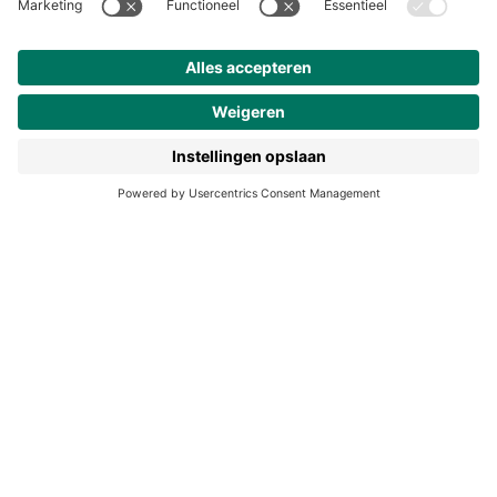
Werken bij Noordhoff
190 jaar
Pers
Duurzaam ondernemen
Noordhoff Academy
De Bosatlas
Lijsters
Noordhoff Start