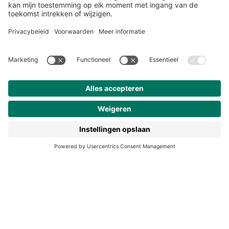
Over ons
Klantenservice
Werken bij Noordhoff
190 jaar
Pers
Duurzaam ondernemen
Noordhoff Academy
De Bosatlas