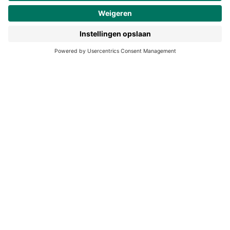
190 jaar
Pers
Duurzaam ondernemen
Noordhoff Academy
De Bosatlas
Lijsters
Noordhoff Start
Noordhoff Ontdek