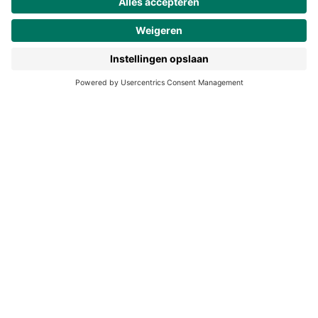
190 jaar
Pers
Duurzaam ondernemen
Noordhoff Academy
De Bosatlas
Lijsters
Noordhoff Start
Noordhoff Ontdek