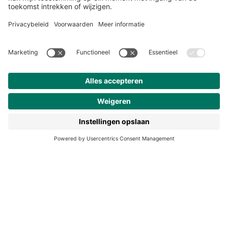
Over ons
Klantenservice
Werken bij Noordhoff
190 jaar
Pers
Duurzaam ondernemen
Noordhoff Academy
De Bosatlas
Lijsters