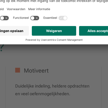
?
Motiveert
Duidelijke indeling, heldere opdrachten
en veel oefenmogelijkheden.