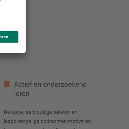
Actief en onderzoekend
leren
De korte, eenvoudige teksten en
laagdrempelige opdrachten motiveren