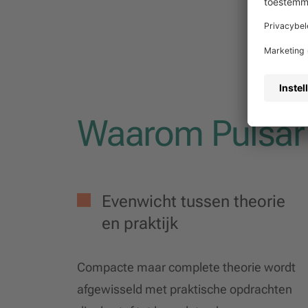
Waarom Pulsar
Evenwicht tussen theorie
en praktijk
Compacte maar complete theorie wordt
afgewisseld met praktische opdrachten