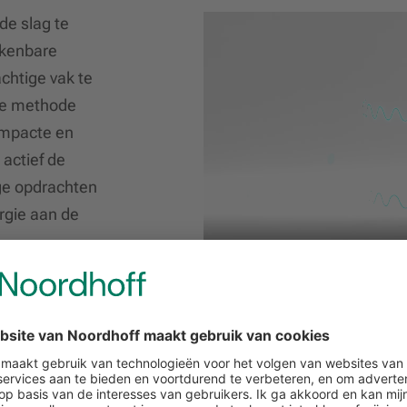
de slag te
rkenbare
chtige vak te
De methode
ompacte en
actief de
ige opdrachten
ergie aan de
euwingen voor
27
euwingen voor
27