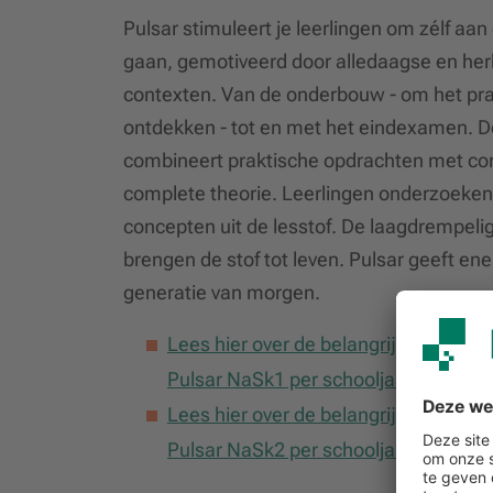
Pulsar stimuleert je leerlingen om zélf aan 
gaan, gemotiveerd door alledaagse en he
contexten. Van de onderbouw - om het pra
ontdekken - tot en met het eindexamen. 
combineert praktische opdrachten met c
complete theorie. Leerlingen onderzoeken 
concepten uit de lesstof. De laagdrempel
brengen de stof tot leven. Pulsar geeft en
generatie van morgen.
Lees hier over de belangrijkste verni
Pulsar NaSk1 per schooljaar 2026-20
Lees hier over de belangrijkste verni
Pulsar NaSk2 per schooljaar 2026-20