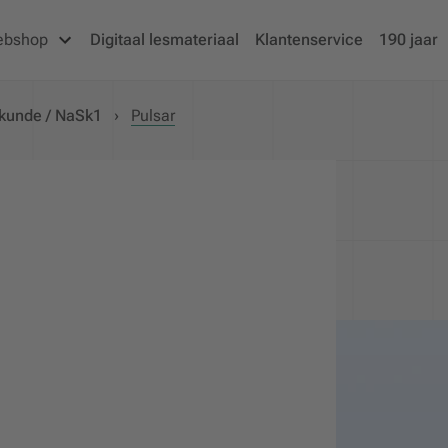
ebshop
Digitaal lesmateriaal
Klantenservice
190 jaar
kunde / NaSk1
›
Pulsar