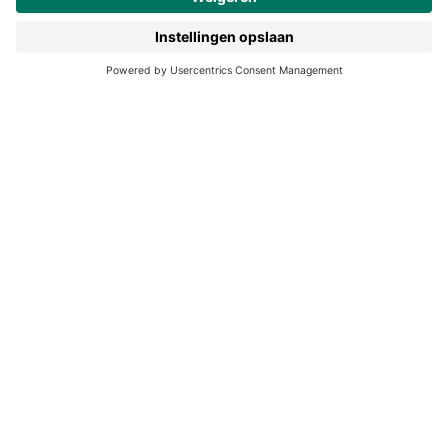
190 jaar
Pers
Duurzaam ondernemen
Noordhoff Academy
De Bosatlas
Lijsters
Noordhoff Start
Noordhoff Ontdek
Volg ons