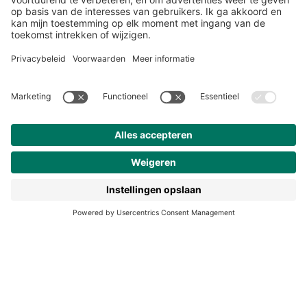
Over ons
Klantenservice
Werken bij Noordhoff
190 jaar
Pers
Duurzaam ondernemen
Noordhoff Academy
De Bosatlas