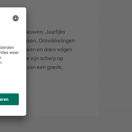
eren en vernieuwen. Jaarlijks
nt-analyse maken. Ontwikkelingen
bewust denken en doen volgen
ijk. Want we zijn scherp op
agen wij bij aan een goede,
mst.