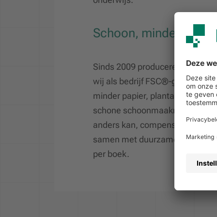
Schoon, minder, beter
Sinds 2009 produceren wij CO2-n
wij als bedrijf FSC®-gecertifice
minder papier, plantaardige inkt
schone schoonmaakmiddelen en
anders kan, compenseren we roy
samen met duurzame partners m
per boek.