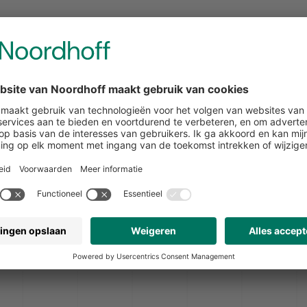
Koploper
Noordhoff blijft evalu
eutraal. In 2013 zijn
laten wij een footpri
erd. We gebruiken
rondom duurzaam en 
, wateroplosbare lijm,
we op de voet. Natuurl
 meer. Wat niet
verbeterkansen. Zo dr
aal. Zo realiseren we
meer duurzame toeko
inimale CO2-uitstoot