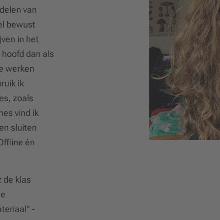
rdelen van
eel bewust
jven in het
 hoofd dan als
ne werken
ruik ik
es, zoals
es vind ik
ten sluiten
Offline én
 de klas
de
teriaal" -