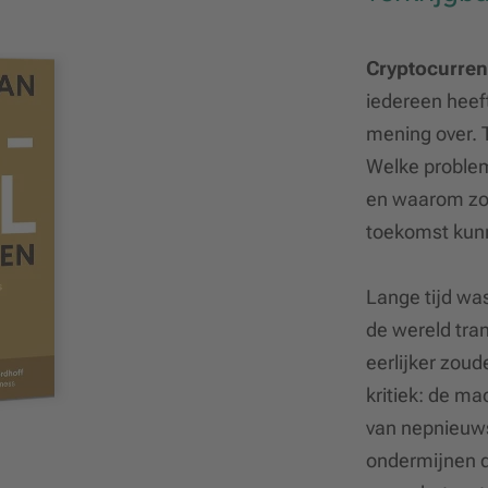
Cryptocurren
iedereen heeft
mening over. 
Welke problem
en waarom zou
toekomst kunn
Lange tijd was
de wereld tr
eerlijker zoud
kritiek: de ma
van nepnieuws
ondermijnen d