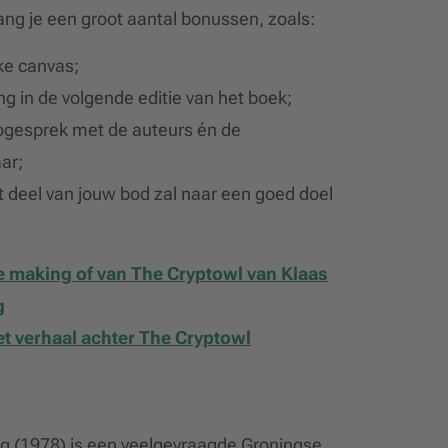
ang je een groot aantal bonussen, zoals:
ke canvas;
g in de volgende editie van het boek;
ogesprek met de auteurs én de
ar;
t deel van jouw bod zal naar een goed doel
e
making of
van The Cryptowl van Klaas
g
et verhaal achter The Cryptowl
 (1978) is een veelgevraagde Groningse