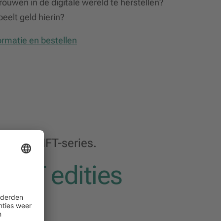
rouwen in de digitale wereld te herstellen?
peelt geld hierin?
ormatie en bestellen
teerde NFT-series.
 NFT edities