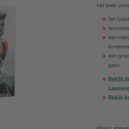
het boek ontv
het fysie
vermeldin
een vide
kunstena
een groo
gaan.
Bekijk d
Lagewe
Bekijk h
Klaas Lageweg