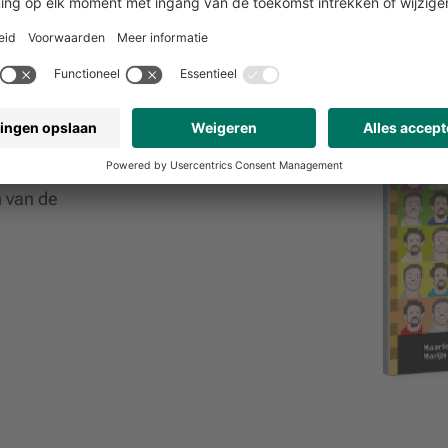
en)
covers waarbij
boek krijgt,
n van de