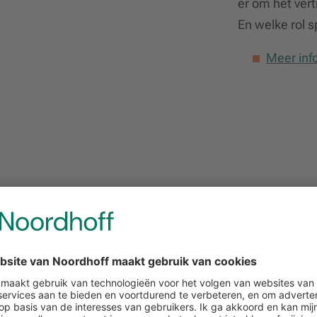
er om het vert
En welke rol s
Meer inf
 educatieve boek lanceren we twee gelimi
itaal vertrouwen – 2