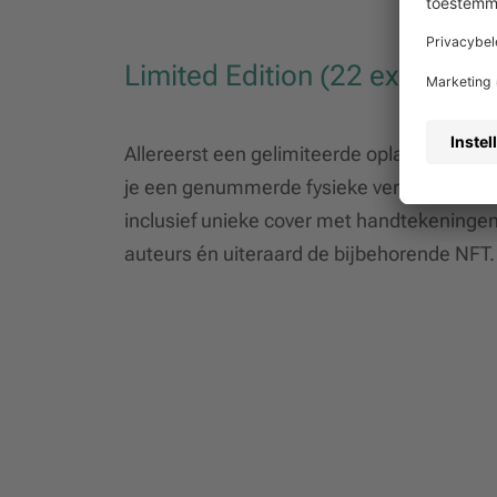
Limited Edition (22 exemplar
Allereerst een gelimiteerde oplage van 22 
je een genummerde fysieke versie van het 
inclusief unieke cover met handtekeninge
auteurs én uiteraard de bijbehorende NFT.