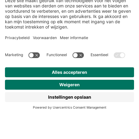
Over ons
Klantenservice
Werken bij Noordhoff
190 jaar
Pers
Duurzaam ondernemen
Noordhoff Academy