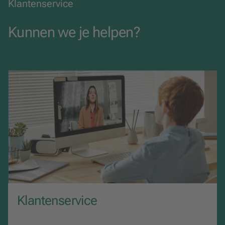
Klantenservice
ISBN
978-90-01-84182-9
Kunnen we je helpen?
Categorie
Bewegingsonderwijs
Uitgavevorm
Boek
Taal
Nederlands
Aantal pagina's
504
Klantenservice