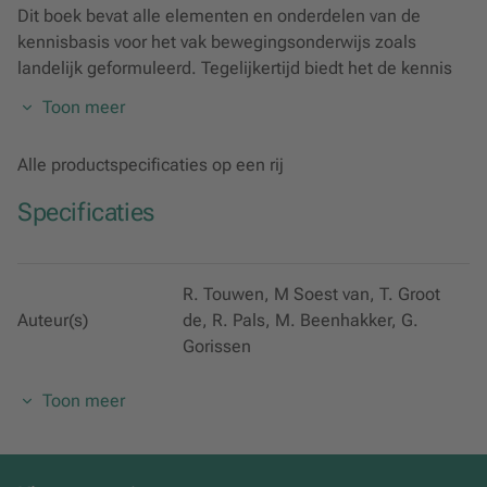
Dit boek bevat alle elementen en onderdelen van de
kennisbasis voor het vak bewegingsonderwijs zoals
landelijk geformuleerd. Tegelijkertijd biedt het de kennis
waarover de (aankomende) leerkracht dient te beschikken
Toon meer
als hij op een verantwoorde manier lessen
bewegingsonderwijs wil verzorgen met kleuters.
Alle productspecificaties op een rij
Dit boek is geschreven voor ervaren leerkrachten en voor
Specificaties
pabo- en alostudenten die in de toekomst les gaan geven
aan het jonge kind. Het bevat naast theoretische
achtergrondinformatie allerlei praktijkvoorbeelden en tips.
Hiermee kunnen ook ervaren leerkrachten en bijvoorbeeld
R. Touwen, M Soest van, T. Groot
kinderfysiotherapeuten hun voordeel doen.
Auteur(s)
de, R. Pals, M. Beenhakker, G.
Gorissen
"Duidelijke ordening van onderwerpen. Theorie en praktijk
in mooie samenhang."
Toon meer
Editie
1
Docent - Hogeschool De Kempel
"Prima, overzichtelijk, fijn de lijst achterin met termen."
Publicatiedatum
31-05-2016
Docent - Hogeschool van Amsterdam