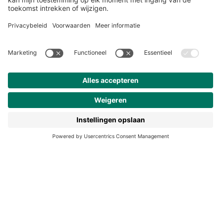
Over ons
Klantenservice
Werken bij Noordhoff
190 jaar
Pers
Duurzaam ondernemen
Noordhoff Academy
De Bosatlas
Lijsters