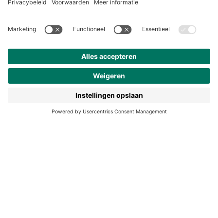
Over ons
Klantenservice
Werken bij Noordhoff
190 jaar
Pers
Duurzaam ondernemen
Noordhoff Academy
De Bosatlas
Lijsters