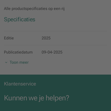
Alle productspecificaties op een rij
Specificaties
Editie
2025
Publicatiedatum
09-04-2025
Toon meer
ISBN
978-90-01-06248-4
Categorie
Literatuur
Klantenservice
Uitgavevorm
Boek
Kunnen we je helpen?
Taal
Engels