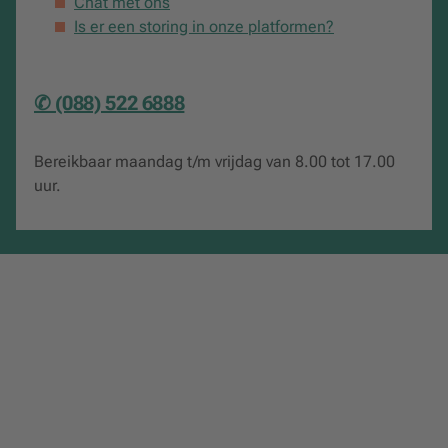
Op de ondersteunende website staan verschillende
Chat met ons
uitgebreide whitepapers waarin dieper ingegaan wordt op
Is er een storing in onze platformen?
actuele onderwerpen in de bedrijfsethiek. Deze dienen
niet alleen ter inspiratie, maar kunnen in verschillende
werkvormen gebruikt worden ter verdieping en oefening in
✆ (088) 522 6888
het onderwijs, en sluiten ook aan op meer hybride vormen
van onderwijs, zoals onderwijs binnen kennishubs en
Bereikbaar maandag t/m vrijdag van 8.00 tot 17.00
multidisciplinaire werkgroepen. Ook vind je een link naar
uur.
verschillende online colleges gegeven door de auteur die
corresponderen met de hoofdstukken uit het boek.
Over de auteur
Mr. dr. Bart Wernaart
(1983) is als lector Moral Design
Strategy verbonden aan Fontys. Hij is tevens lid van de
ethische commissie Brainport Smart District en de
gemeente Eindhoven. In 2022 won hij de eerste Melanie
Petersprijs, toegekend door het Rathenau instituut. Hij