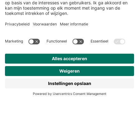
Over ons
Klantenservice
Werken bij Noordhoff
190 jaar
Pers
Duurzaam ondernemen
Noordhoff Academy
De Bosatlas