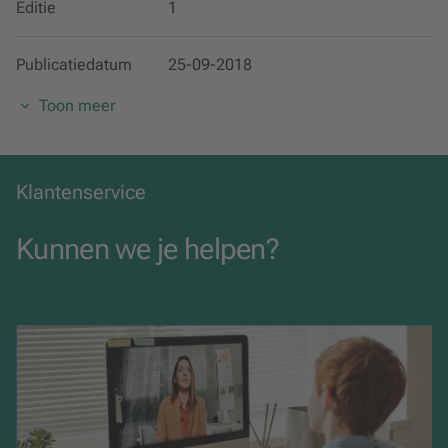
Natuur- en scheikunde
Editie
1
Publicatiedatum
25-09-2018
Toon meer
EAN
8717927116616
Categorie
Alle vakken
Klantenservice
Uitgavevorm
Digitaal
Kunnen we je helpen?
Taal
Nederlands
Licentieduur
12