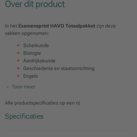
Over dit product
In het
Examensprint HAVO Totaalpakket
zijn deze
vakken opgenomen:
Scheikunde
Biologie
Aardrijkskunde
Geschiedenis en staatsinrichting
Engels
Natuurkunde
Toon meer
Nederlands
Frans
Alle productspecificaties op een rij
Duits
Economie
Specificaties
Wiskunde b
Wiskunde a