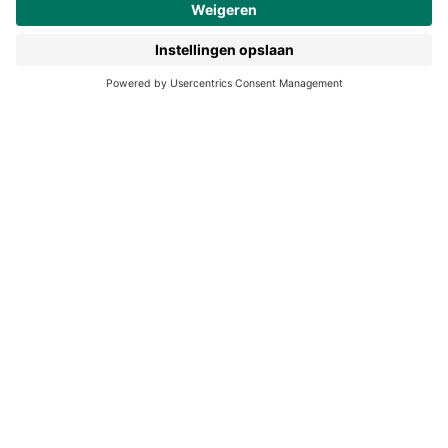
190 jaar
Pers
Duurzaam ondernemen
Noordhoff Academy
De Bosatlas
Lijsters
Noordhoff Start
Noordhoff Ontdek