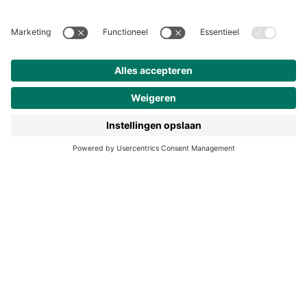
Over ons
Klantenservice
Werken bij Noordhoff
190 jaar
Pers
Duurzaam ondernemen
Noordhoff Academy
De Bosatlas
Lijsters