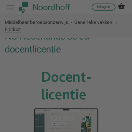
Inloggen
Middelbaar beroepsonderwijs
›
Generieke vakken
›
Product
NU Nederlands 3e ed
docentlicentie