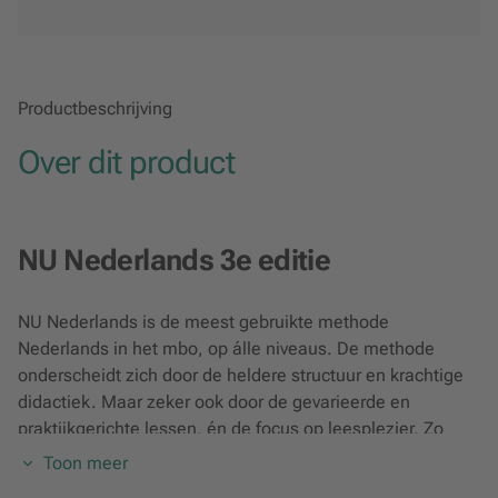
Productbeschrijving
Over dit product
NU Nederlands 3e editie
NU Nederlands is de meest gebruikte methode
Nederlands in het mbo, op álle niveaus. De methode
onderscheidt zich door de heldere structuur en krachtige
didactiek. Maar zeker ook door de gevarieerde en
praktijkgerichte lessen, én de focus op leesplezier. Zo
bereid je jouw studenten goed voor op het examen!
Toon meer