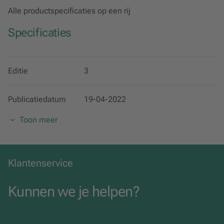
Meer informatie >>
Alle productspecificaties op een rij
Specificaties
Editie
3
Publicatiedatum
19-04-2022
Toon meer
EAN
8717927145234
Categorie
Nederlands
Klantenservice
Uitgavevorm
Digitaal
Kunnen we je helpen?
Taal
Nederlands