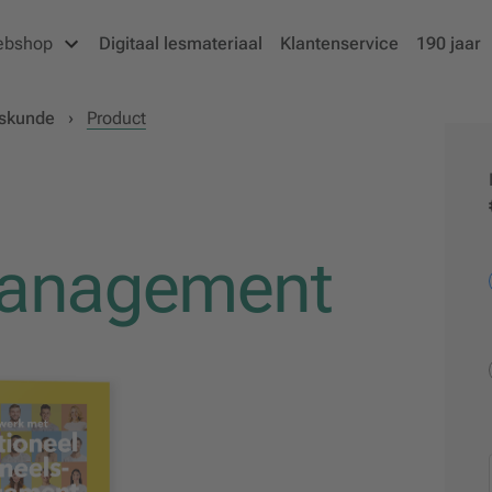
ebshop
Digitaal lesmateriaal
Klantenservice
190 jaar
fskunde
›
Product
management