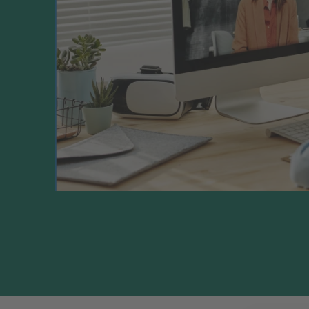
Studenten en docenten kunnen zich op de o
online
voorbereiden op lessen en het uiteinde