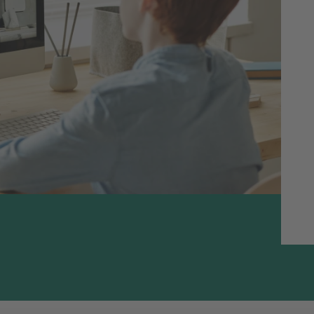
ndersteunende website
Hoger onderwijs
lijke tentamen. Studenten vinden er