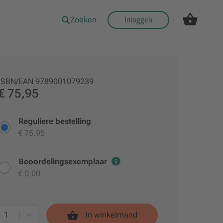
Zoeken
Inloggen
ISBN/EAN
9789001079239
€ 75,95
Reguliere bestelling
€ 75,95
Beoordelingsexemplaar
€ 0,00
1
In winkelmand