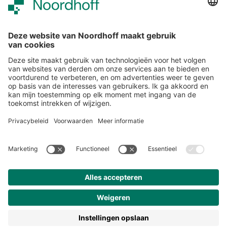
Over ons
Klantenservice
Werken bij Noordhoff
190 jaar
Pers