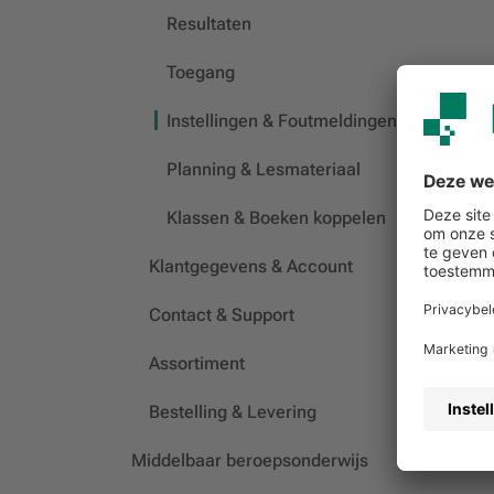
Resultaten
Toegang
Instellingen & Foutmeldingen
Planning & Lesmateriaal
Klassen & Boeken koppelen
Klantgegevens & Account
Contact & Support
Assortiment
Bestelling & Levering
Middelbaar beroepsonderwijs