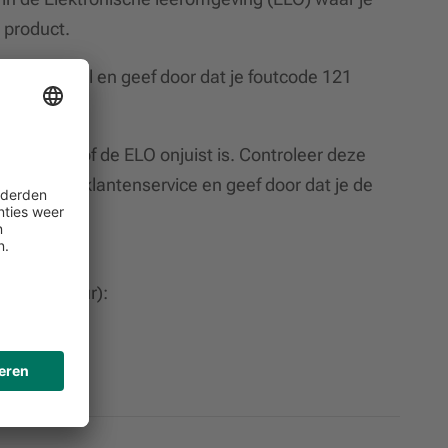
 product.
jouw school en geef door dat je foutcode 121
het portaal of de ELO onjuist is. Controleer deze
 met onze klantenservice en geef door dat je de
 – 17.00 uur):