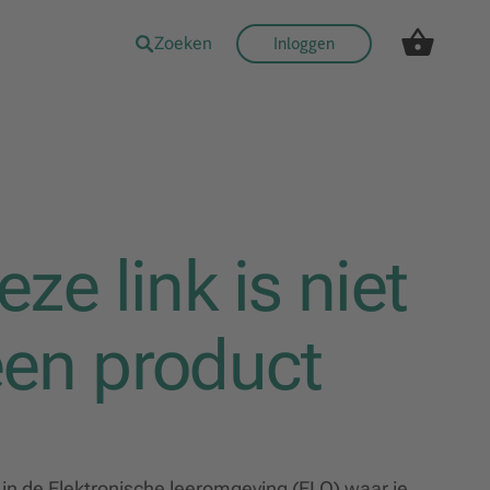
Zoeken
Inloggen
ze link is niet
en product
f in de Elektronische leeromgeving (ELO) waar je