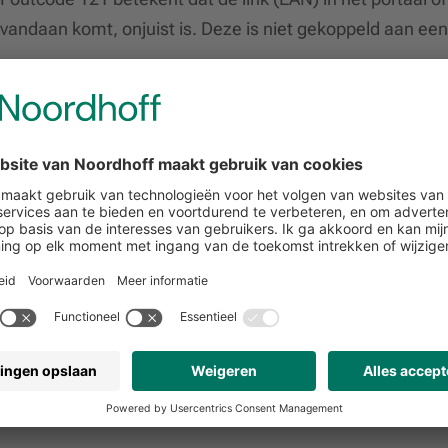
vandaan komt, onjuist is. Deze is niet gekoppeld aan een
Neem contact op met je docent of de ICT-coördinator op 
kreeg.
Ben je ICT-coördinator? Het kan zijn dat de link (EAN) in 
link. Lost dit het probleem niet op? Neem dan contact op
foutcode 121 kreeg.
Hulp nodig?
Onze klantenservice staat voor je klaar (werkdagen 08.00
📞 088 - 52 268 88
💬
Chat
met ons