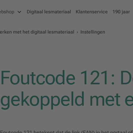
ebshop
Digitaal lesmateriaal
Klantenservice
190 jaar
rken met het digitaal lesmateriaal
›
Instellingen
Foutcode 121: De
gekoppeld met e
Foutcode 121 betekent dat de link (EAN) in het portaal o