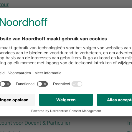
tour
vering
ntact & Support
F
F
r kan ik terecht met mijn vraag over Studiemeister?
B
r kan ik terecht met mijn vraag over Hogeschooltaal?
 kan ik contact opnemen met een accountmanager of
hodespecialist?
antgegevens & Account
D
ount voor Docent & Particulier
I