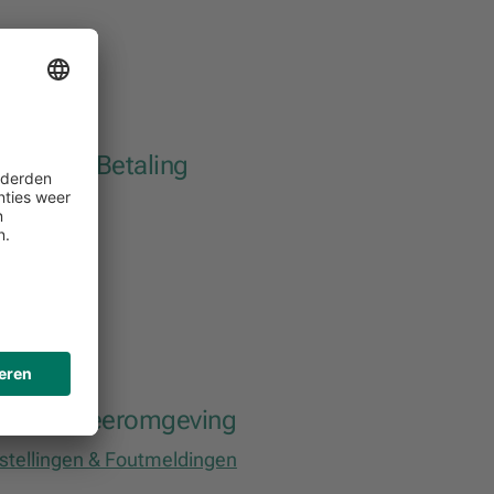
actuur & Betaling
actuur
etaling
igitale Leeromgeving
nstellingen & Foutmeldingen