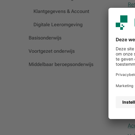
Re
Klantgegevens & Account
Le
Digitale Leeromgeving
Basisonderwijs
Co
Voortgezet onderwijs
Waa
Middelbaar beroepsonderwijs
Waa
Hoe
met
Kl
Acc