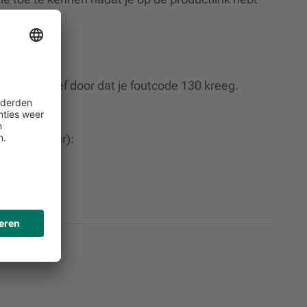
g (ELO).
vice en geef door dat je foutcode 130 kreeg.
 – 17.00 uur):