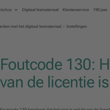
ebshop
Digitaal lesmateriaal
Klantenservice
190 jaar
rken met het digitaal lesmateriaal
›
Instellingen
Foutcode 130: H
van de licentie is
Foutcode 130 betekent dat het niet is gelukt om de licent