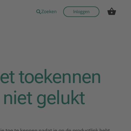
Zoeken
Inloggen
et toekennen
 niet gelukt
ie toe te kennen nadat je op de productlink hebt