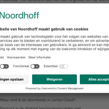
geklikt.
Klik opnieuw op de link in de Elektronische Leeromgevin
Helpt dit niet? Neem dan contact op met onze klantenser
Hulp nodig?
Onze klantenservice staat voor je klaar (werkdagen 08.00
📞 088 - 52 268 88
💬
Chat
met ons
Gerelateerde artikelen
Waar vind ik de downloads in Junior Cloud?
Pagina's in de digitale leeromgeving laden niet