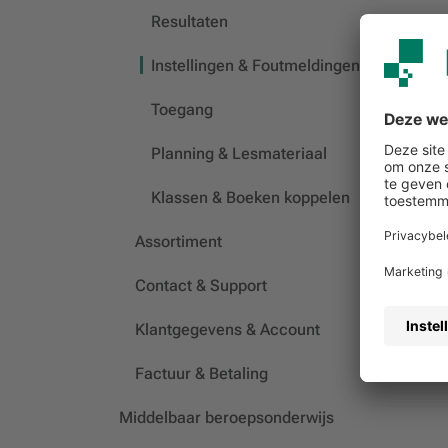
Resultaten
Instellingen & Foutmeldingen
Toegang
Planning & Lesmateriaal
Klassen & Boeken koppelen
Assortiment
Contact & Support
Klantgegevens & Account
Factuur & Betaling
Middelbaar beroepsonderwijs