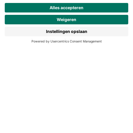
Werken bij Noordhoff
190 jaar
Pers
Duurzaam ondernemen
Noordhoff Academy
De Bosatlas
Lijsters
Noordhoff Start
Noordhoff Ontdek