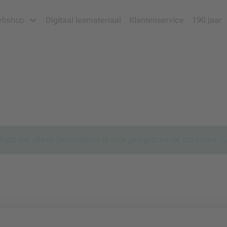
ebshop
Digitaal lesmateriaal
Klantenservice
190 jaar
d hebt dat alleen beschikbaar is voor geregistreerde docenten. L