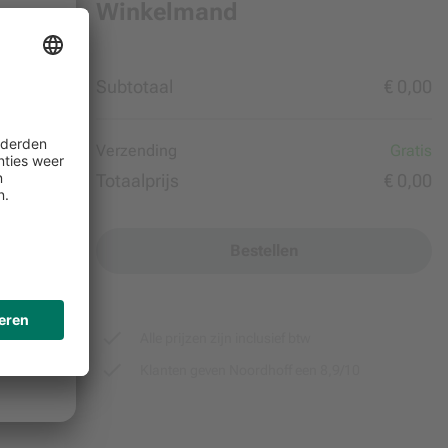
Winkelmand
Subtotaal
€ 0,00
Verzending
Gratis
Totaalprijs
€ 0,00
Bestellen
Alle prijzen zijn inclusief btw
Klanten geven Noordhoff een 8,9/10