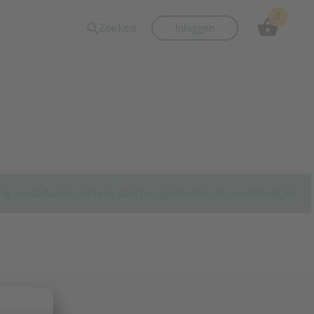
2
Zoeken
Inloggen
og in als docent of verwijder het product uit de winkelwagen.