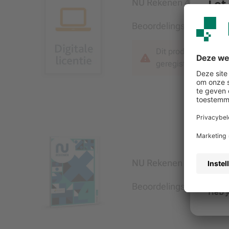
NU Rekenen 4e ed onlin
Beoordelingsexemplaar
Dit product is allee
geregistreerde doc
NU Rekenen 4e ed leer
Beoordelingsexemplaar