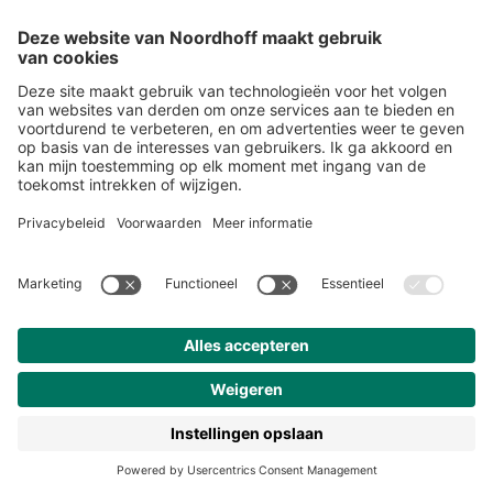
Over ons
Klantenservice
Werken bij Noordhoff
190 jaar
Pers
Duurzaam ondernemen