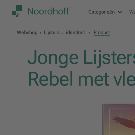
Categorieën
W
Webshop
›
Lijsters
›
identiteit
›
Product
Jonge Lijster
Rebel met vl