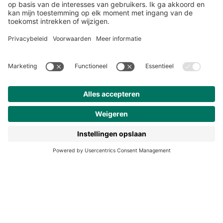
Over ons
Klantenservice
Werken bij Noordhoff
190 jaar
Pers
Duurzaam ondernemen
Noordhoff Academy
De Bosatlas