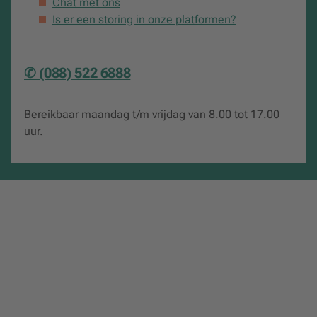
Chat met ons
Is er een storing in onze platformen?
Over de auteur
✆ (088) 522 6888
De auteurs zijn ervaren psychologen en docenten,
verbonden aan universiteiten en hogescholen, met
expertise in diagnostiek, behandeling en
Bereikbaar maandag t/m vrijdag van 8.00 tot 17.00
onderwijsontwikkeling.
uur.