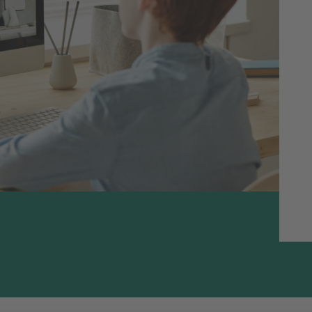
riaal, zodat jij weer toekomt aan verdieping
 boek; zo kun je als docent het lesmateriaal op
 keuzemogelijkheden in hoe je het liefst wilt
ansluit bij de student, gaan zij er actief mee
of plan
hier
een afspraak voor een demo.