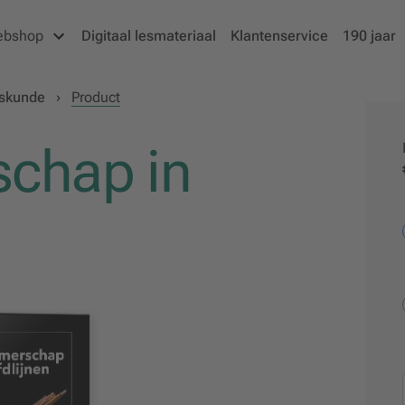
ebshop
Digitaal lesmateriaal
Klantenservice
190 jaar
fskunde
›
Product
chap in