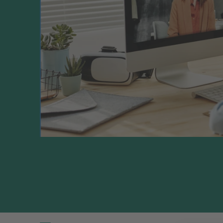
actiever aan de slag gaan met het studiemate
in de les. Het biedt meer flexibiliteit dan het
maat samenstellen en heb je als student meer
studeren. Doordat het studiemateriaal beter a
aan de slag. Meer weten? Bekijk deze video 