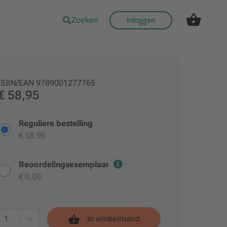
Zoeken
Inloggen
ISBN/EAN
9789001277765
€ 58,95
Reguliere bestelling
€ 58,95
Beoordelingsexemplaar
€ 0,00
1
In winkelmand