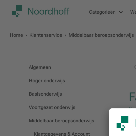
Categorieën
W
Home
›
Klantenservice
›
Middelbaar beroepsonderwijs
Algemeen
Hoger onderwijs
F
Basisonderwijs
Voortgezet onderwijs
Kan
Kan
Middelbaar beroepsonderwijs
Wat
Klantgegevens & Account