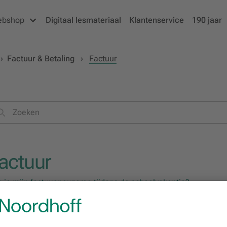
ebshop
Digitaal lesmateriaal
Klantenservice
190 jaar
›
Factuur & Betaling
›
Factuur
actuur
 je mijn factuur pauzeren tijdens de schoolvakantie?
 je mijn factuur op naam van de school zetten?
 is de status van mijn factuur?