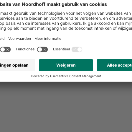
 ik een kopie van de factuur krijgen?
neer ontvang ik mijn factuur?
rom krijg ik een betalingsherinnering of aanmaning?
 ik de factuurherinnering op een ander e-mailadres krijgen?