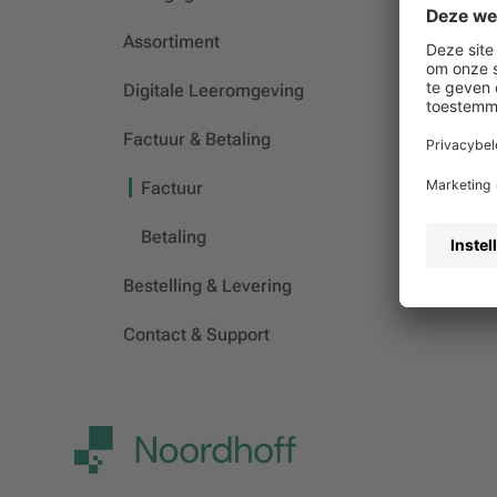
Kan
Assortiment
Wan
Digitale Leeromgeving
Waa
Kan
Factuur & Betaling
Factuur
Betaling
Bestelling & Levering
Contact & Support