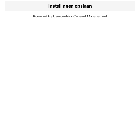
Pers
Duurzaam ondernemen
Noordhoff Academy
De Bosatlas
Lijsters
Noordhoff Start
Noordhoff Ontdek
Volg ons