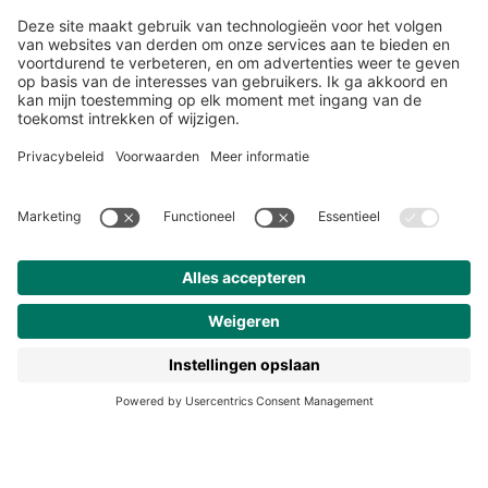
Over ons
Klantenservice
Werken bij Noordhoff
190 jaar
Pers
Duurzaam ondernemen