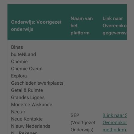
Naam van
Link naar
Onderwijs: Voortgezet
het
Overeenkoms
onderwijs
platform
gegevensverw
Binas
buiteNLand
Chemie
Chemie Overal
Explora
Geschiedeniswerkplaats
Getal & Ruimte
Grandes Lignes
Moderne Wiskunde
Nectar
SEP
[Link naar SEP
Neue Kontakte
(Voortgezet
Overeenkomst 
Nieuw Nederlands
Onderwijs)
methoden)]
NU Rekenen