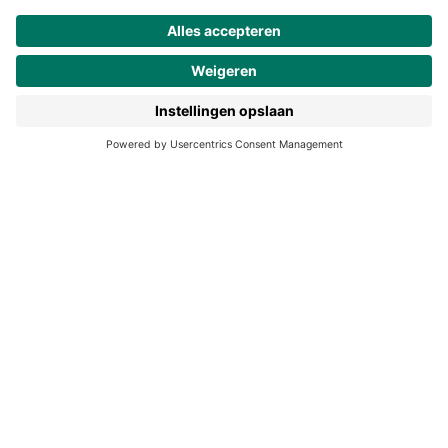
Werken bij Noordhoff
190 jaar
Pers
Duurzaam ondernemen
Noordhoff Academy
De Bosatlas
Lijsters
Noordhoff Start
Noordhoff Ontdek