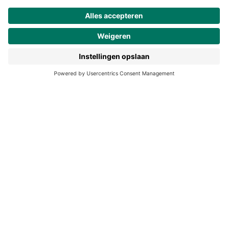
Werken bij Noordhoff
190 jaar
Pers
Duurzaam ondernemen
Noordhoff Academy
De Bosatlas
Lijsters
Noordhoff Start
Noordhoff Ontdek