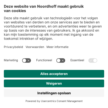
Over ons
Klantenservice
Werken bij Noordhoff
190 jaar
Pers
Duurzaam ondernemen