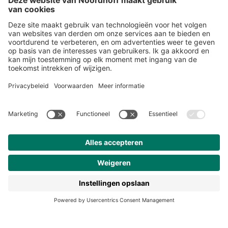
Over ons
Klantenservice
Werken bij Noordhoff
190 jaar
Pers
Duurzaam ondernemen