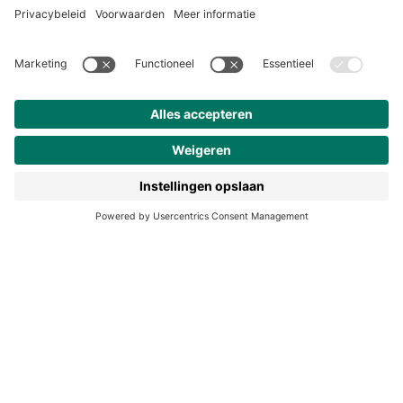
Over ons
Klantenservice
Werken bij Noordhoff
190 jaar
Pers
Duurzaam ondernemen
Noordhoff Academy
De Bosatlas
Lijsters